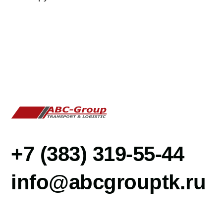
info@abcgrouptk.ru
Меню
Главная
Услуги
О компании
Услуги
Перевозки сборных грузов
Автомобильные грузоперевозки
Международные грузоперевозки
Терминальные услуги
Контейнерные грузоперевозки
Железнодорожные грузоперевозки
Авиационные грузоперевозки
Мультимодальные грузоперевозки