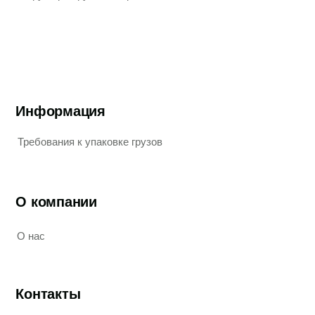
Документы
АБС-Транс
АБС-Групп
АБС-Логистикс
Наверх
Согласие на обработку персональных данных
Политика конфиденциальности
Разработка сайта
© 2025 ООО «АБС-Транс»
Все права защищены. Копирование и иное использование
материалов с сайта без разрешения правообладателя запрещено
и влечёт ответственность, предусмотренную действующим
законодательством.